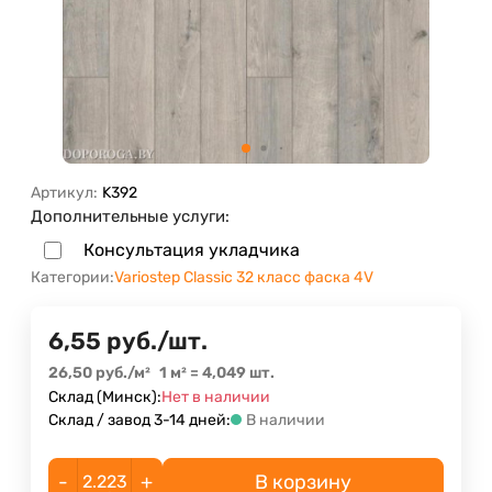
Артикул:
K392
Дополнительные услуги:
Консультация укладчика
Категории:
Variostep Classic 32 класс фаска 4V
6,55
руб.
/
шт.
26,50
руб.
/
м²
1 м²
=
4,049
шт.
Склад (Минск):
Нет в наличии
Склад / завод 3-14 дней:
В наличии
-
+
В корзину