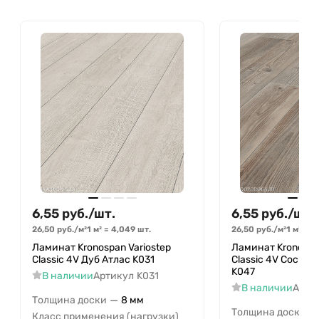
6,55
руб.
/
шт.
6,55
руб.
/
шт.
26,50
руб.
/
м²
1 м²
=
4,049
шт.
26,50
руб.
/
м²
1 м²
=
4
Ламинат Kronospan Variostep
Ламинат Kronospan
Classic 4V Дуб Атлас K031
Classic 4V Сосна 
K047
В наличии
Артикул
K031
В наличии
Арти
—
Толщина доски
8 мм
—
Толщина доски
Класс применения (нагрузки)