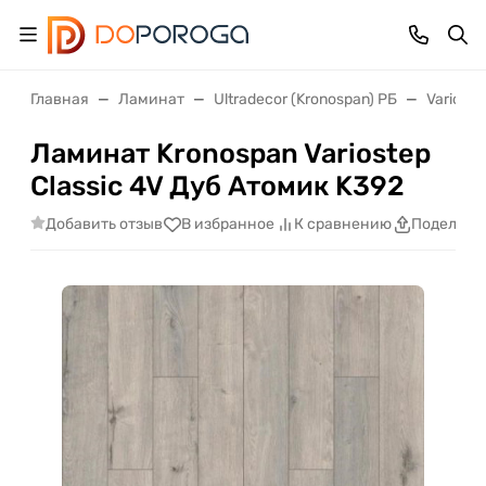
Главная
Ламинат
Ultradecor (Kronospan) РБ
Varioste
Ламинат Kronospan Variostep
Classic 4V Дуб Атомик K392
Добавить отзыв
В избранное
К сравнению
Поделить