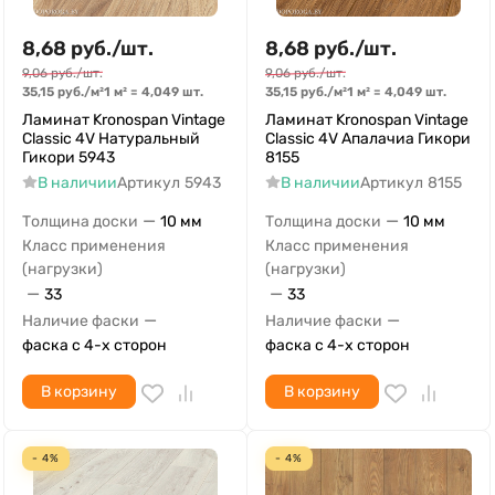
8,68
руб.
/
шт.
8,68
руб.
/
шт.
9,06
руб.
/
шт.
9,06
руб.
/
шт.
35,15
руб.
/
м²
1 м²
=
4,049
шт.
35,15
руб.
/
м²
1 м²
=
4,049
шт.
Ламинат Kronospan Vintage
Ламинат Kronospan Vintage
Classic 4V Натуральный
Classic 4V Апалачиа Гикори
Гикори 5943
8155
В наличии
Артикул
5943
В наличии
Артикул
8155
—
—
Толщина доски
10 мм
Толщина доски
10 мм
Класс применения
Класс применения
(нагрузки)
(нагрузки)
—
—
33
33
—
—
Наличие фаски
Наличие фаски
фаска с 4-х сторон
фаска с 4-х сторон
В корзину
В корзину
- 4%
- 4%