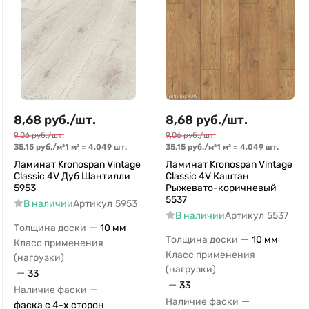
8,68
руб.
/
шт.
8,68
руб.
/
шт.
9,06
руб.
/
шт.
9,06
руб.
/
шт.
35,15
руб.
/
м²
1 м²
=
4,049
шт.
35,15
руб.
/
м²
1 м²
=
4,049
шт.
Ламинат Kronospan Vintage
Ламинат Kronospan Vintage
Classic 4V Дуб Шантилли
Classic 4V Каштан
5953
Рыжевато-коричневый
5537
В наличии
Артикул
5953
В наличии
Артикул
5537
—
Толщина доски
10 мм
—
Толщина доски
10 мм
Класс применения
Класс применения
(нагрузки)
(нагрузки)
—
33
—
33
—
Наличие фаски
—
Наличие фаски
фаска с 4-х сторон