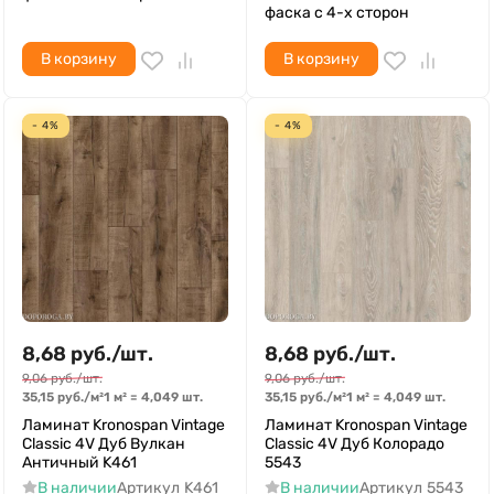
фаска с 4-х сторон
В корзину
В корзину
- 4%
- 4%
8,68
руб.
/
шт.
8,68
руб.
/
шт.
9,06
руб.
/
шт.
9,06
руб.
/
шт.
35,15
руб.
/
м²
1 м²
=
4,049
шт.
35,15
руб.
/
м²
1 м²
=
4,049
шт.
Ламинат Kronospan Vintage
Ламинат Kronospan Vintage
Classic 4V Дуб Вулкан
Classic 4V Дуб Колорадо
Античный K461
5543
В наличии
Артикул
K461
В наличии
Артикул
5543