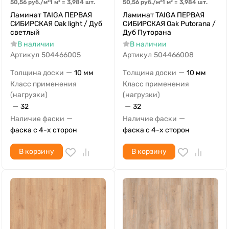
50,56
руб.
/
м²
1 м²
=
3,984
шт.
50,56
руб.
/
м²
1 м²
=
3,984
шт.
Ламинат TAIGA ПЕРВАЯ
Ламинат TAIGA ПЕРВАЯ
СИБИРСКАЯ Oak light / Дуб
СИБИРСКАЯ Oak Putorana /
светлый
Дуб Путорана
В наличии
В наличии
Артикул
504466005
Артикул
504466008
—
—
Толщина доски
10 мм
Толщина доски
10 мм
Класс применения
Класс применения
(нагрузки)
(нагрузки)
—
—
32
32
—
—
Наличие фаски
Наличие фаски
фаска с 4-х сторон
фаска с 4-х сторон
В корзину
В корзину