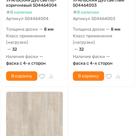
УРАЛЬСКАЯ Дуб светло-
УРАЛЬСКАЯ Дуб светлый
коричневый 504464004
504464003
В наличии
В наличии
Артикул
504464004
Артикул
504464003
—
—
Толщина доски
8 мм
Толщина доски
8 мм
Класс применения
Класс применения
(нагрузки)
(нагрузки)
—
—
32
32
—
—
Наличие фаски
Наличие фаски
фаска с 4-х сторон
фаска с 4-х сторон
В корзину
В корзину