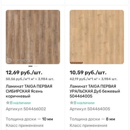
12,69
руб.
/
шт.
10,59
руб.
/
шт.
50,56
руб.
/
м²
1 м²
=
3,984
шт.
42,19
руб.
/
м²
1 м²
=
3,984
шт.
Ламинат TAIGA ПЕРВАЯ
Ламинат TAIGA ПЕРВАЯ
СИБИРСКАЯ Ясень
УРАЛЬСКАЯ Дуб бежевый
коричневый
504464005
В наличии
В наличии
Артикул
504466002
Артикул
504464005
—
—
Толщина доски
10 мм
Толщина доски
8 мм
Класс применения
Класс применения