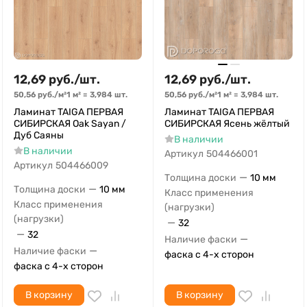
12,69
руб.
/
шт.
12,69
руб.
/
шт.
50,56
руб.
/
м²
1 м²
=
3,984
шт.
50,56
руб.
/
м²
1 м²
=
3,984
шт.
Ламинат TAIGA ПЕРВАЯ
Ламинат TAIGA ПЕРВАЯ
СИБИРСКАЯ Oak Sayan /
СИБИРСКАЯ Ясень жёлтый
Дуб Саяны
В наличии
В наличии
Артикул
504466001
Артикул
504466009
—
Толщина доски
10 мм
—
Толщина доски
10 мм
Класс применения
Класс применения
(нагрузки)
(нагрузки)
—
32
—
32
—
Наличие фаски
—
Наличие фаски
фаска с 4-х сторон
фаска с 4-х сторон
В корзину
В корзину