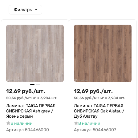
Фильтры
12,69
руб.
/
шт.
12,69
руб.
/
шт.
50,56
руб.
/
м²
1 м²
=
3,984
шт.
50,56
руб.
/
м²
1 м²
=
3,984
шт.
Ламинат TAIGA ПЕРВАЯ
Ламинат TAIGA ПЕРВАЯ
СИБИРСКАЯ Ash grey /
СИБИРСКАЯ Oak Alatau /
Ясень серый
Дуб Алатау
В наличии
В наличии
Артикул
504466000
Артикул
504466007