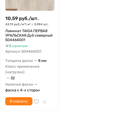
10,59
руб.
/
шт.
42,19
руб.
/
м²
1 м²
=
3,984
шт.
Ламинат TAIGA ПЕРВАЯ
УРАЛЬСКАЯ Дуб северный
504464001
В наличии
Артикул
504464001
—
Толщина доски
8 мм
Класс применения
(нагрузки)
—
32
—
Наличие фаски
фаска с 4-х сторон
В корзину