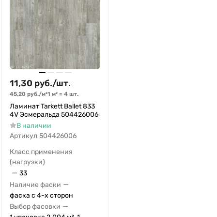
11,30
руб.
/
шт.
45,20
руб.
/
м²
1 м²
=
4
шт.
Ламинат Tarkett Ballet 833
4V Эсмеральда 504426006
В наличии
Артикул
504426006
Класс применения
(нагрузки)
—
33
—
Наличие фаски
фаска с 4-х сторон
—
Выбор фасовки