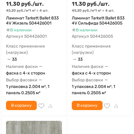
11,30
руб.
/
шт.
11,30
руб.
/
шт.
45,20
руб.
/
м²
1 м²
=
4
шт.
45,20
руб.
/
м²
1 м²
=
4
шт.
Ламинат Tarkett Ballet 833
Ламинат Tarkett Ballet 833
4V Жизель 504426001
4V Сильфида 504426005
В наличии
В наличии
Артикул
504426001
Артикул
504426005
Класс применения
Класс применения
(нагрузки)
(нагрузки)
—
—
33
33
—
—
Наличие фаски
Наличие фаски
фаска с 4-х сторон
фаска с 4-х сторон
—
—
Выбор фасовки
Выбор фасовки
1 упаковка 2.004 м², 1
1 упаковка 2.004 м², 1
панель 0.2505 м²
панель 0.2505 м²
В корзину
В корзину