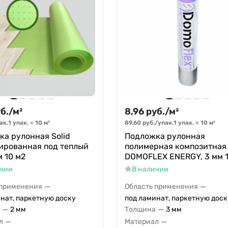
б.
/
м²
8,96
руб.
/
м²
ак.
1 упак.
=
10
м²
89,60
руб.
/
упак.
1 упак.
=
10
м²
а рулонная Solid
Подложка рулонная
ированная под теплый
полимерная композитная
м 10 м2
DOMOFLEX ENERGY, 3 мм 1
ичии
В наличии
—
—
 применения
Область применения
нат, паркетную доску
под ламинат, паркетную доск
—
—
2 мм
Толщина
3 мм
—
—
л
Материал