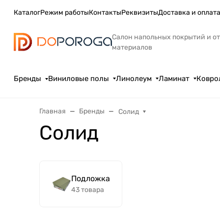
Каталог
Режим работы
Контакты
Реквизиты
Доставка и оплат
Салон напольных покрытий и о
материалов
Бренды
Виниловые полы
Линолеум
Ламинат
Ковро
Главная
Бренды
Солид
Солид
Подложка
43 товара