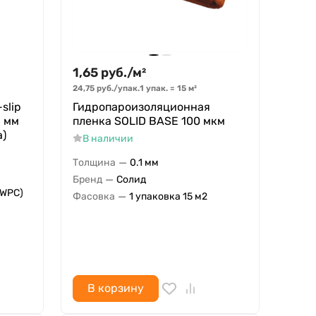
1,65
руб.
/
м²
24,75
руб.
/
упак.
1 упак.
=
15
м²
slip
Гидропароизоляционная
5 мм
пленка SOLID BASE 100 мкм
а)
В наличии
—
Толщина
0.1 мм
—
Бренд
Солид
 WPC)
—
Фасовка
1 упаковка 15 м2
В корзину