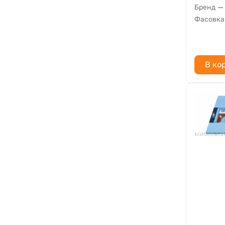
—
Бренд
Фасовка
В ко