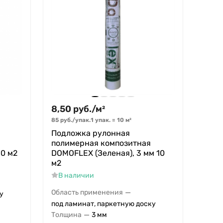
8,50
руб.
/
м²
85
руб.
/
упак.
1 упак.
=
10
м²
Подложка рулонная
полимерная композитная
0 м2
DOMOFLEX (Зеленая), 3 мм 10
м2
В наличии
—
Область применения
у
под ламинат, паркетную доску
—
Толщина
3 мм