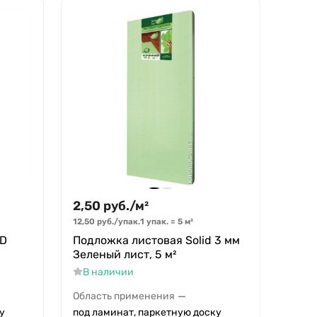
2,50
руб.
/
м²
12,50
руб.
/
упак.
1 упак.
=
5
м²
ID
Подложка листовая Solid 3 мм
Зеленый лист, 5 м²
В наличии
—
Область применения
у
под ламинат, паркетную доску