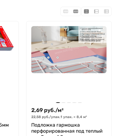
2,69
руб.
/
м²
22,58
руб.
/
упак.
1 упак.
=
8,4
м²
 5мм
Подложка гармошка
перфорированная под теплый