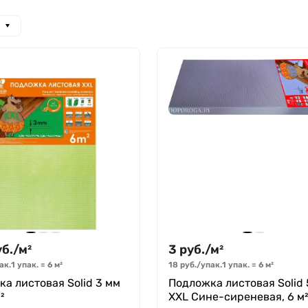
уб.
/
м²
3
руб.
/
м²
ак.
1 упак.
=
6
м²
18
руб.
/
упак.
1 упак.
=
6
м²
а листовая Solid 3 мм
Подложка листовая Solid
²
XXL Сине-сиреневая, 6 м²