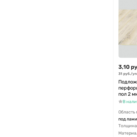
3,10
ру
31
руб.
/
уп
Подложк
перфор
пол 2 м
В нал
Область
под лами
Толщина
Материа