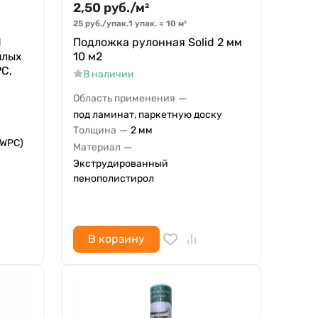
2,50
руб.
/
м²
25
руб.
/
упак.
1 упак.
=
10
м²
d
Подложка рулонная Solid 2 мм
плых
10 м2
PC,
В наличии
—
Область применения
под ламинат, паркетную доску
—
Толщина
2 мм
 WPC)
—
Материал
Экструдированный
пенополистирол
В корзину