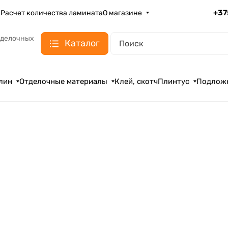
+37
а
Расчет количества ламината
О магазине
тделочных
Каталог
лин
Отделочные материалы
Клей, скотч
Плинтус
Подлож