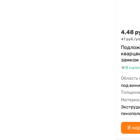
4,48
р
47
руб.
/
уп
Подлож
кварцв
замком 
В нал
Область
под вини
Толщина
Материа
Экструд
пенопол
В ко