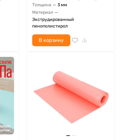
—
Толщина
3 мм
—
Материал
Экструдированный
пенополистирол
В корзину