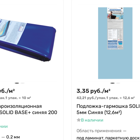
уб.
/
м²
3,35
руб.
/
м²
ак.
1 упак.
=
10
м²
42,21
руб.
/
упак.
1 упак.
=
12,6
м²
ароизоляционная
Подложка-гармошка SOL
SOLID BASE+ синяя 200
5мм Синяя (12,6м²)
В наличии
ичии
—
Область применения
—
0.2 мм
под ламинат, паркетную доск