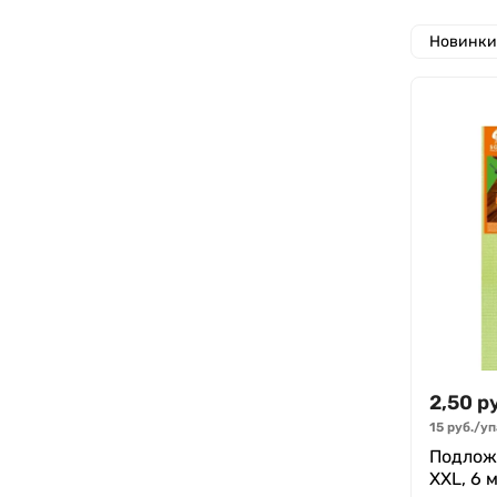
Новинки
2,50
р
15
руб.
/
уп
Подложк
XXL, 6 м