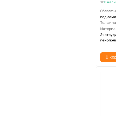
В нал
Область
под лами
Толщина
Материа
Экструд
пенопол
В ко