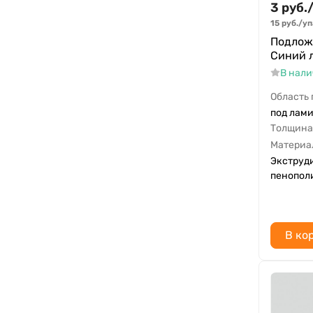
3
руб.
/
15
руб.
/
уп
Подложк
Синий 
В нал
Область
под лами
Толщина
Материа
Экструд
пенопол
В ко