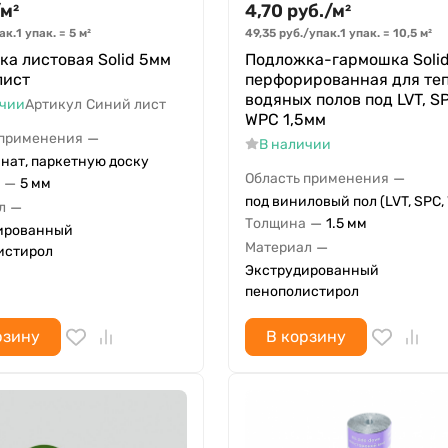
м²
4,70
руб.
/
м²
ак.
1 упак.
=
5
м²
49,35
руб.
/
упак.
1 упак.
=
10,5
м²
а листовая Solid 5мм
Подложка-гармошка Soli
лист
перфорированная для те
водяных полов под LVT, S
ичии
Артикул
Синий лист
WPC 1,5мм
—
 применения
В наличии
нат, паркетную доску
—
Область применения
—
5 мм
под виниловый пол (LVT, SPC,
—
л
—
Толщина
1.5 мм
ированный
—
Материал
истирол
Экструдированный
пенополистирол
рзину
В корзину