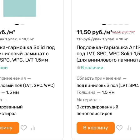
уб.
/
м²
11,50
руб.
/
м²
12,50
руб.
/
м²
ак.
1 упак.
=
10,5
м²
115
руб.
/
упак.
1 упак.
=
10
м²
ка-гармошка Solid под
Подложка-гармошка Anti-
иниловый ламинат с
под LVT, SPC, WPC Solid 1,
SPC, WPC, LVT 1,5мм
(для винилового ламинат
ичии
В наличии
—
—
 применения
Область применения
ловый пол (LVT, SPC, WPC)
под виниловый пол (LVT, SPC,
—
—
1.5 мм
Толщина
1.5 мм
—
—
л
Материал
ированный
Экструдированный
истирол
пенополистирол
рзину
В корзину