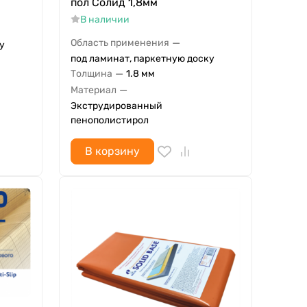
пол Солид 1,8мм
В наличии
—
Область применения
у
под ламинат, паркетную доску
—
Толщина
1.8 мм
—
Материал
Экструдированный
пенополистирол
В корзину