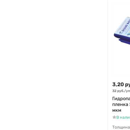
3,20
р
32
руб.
/
уп
Гидроп
пленка 
мкм
В нал
Толщина