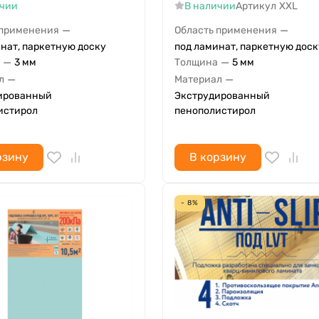
ичии
В наличии
Артикул
XXL
—
—
 применения
Область применения
нат, паркетную доску
под ламинат, паркетную доск
—
—
3 мм
Толщина
5 мм
—
—
л
Материал
ированный
Экструдированный
истирол
пенополистирол
рзину
В корзину
- 8%