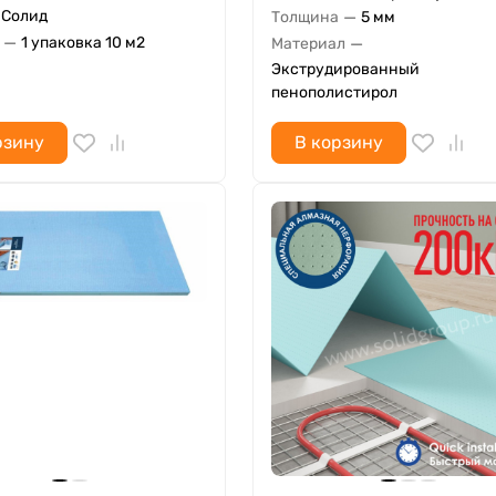
—
Солид
Толщина
5 мм
—
—
1 упаковка 10 м2
Материал
Экструдированный
пенополистирол
рзину
В корзину