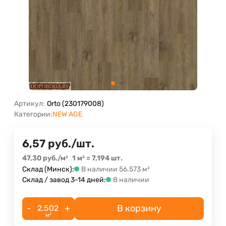
Артикул:
Orto (230179008)
Категории:
NEW AGE
6,57
руб.
/
шт.
47,30
руб.
/
м²
1 м²
=
7,194
шт.
Склад (Минск):
В наличии 56.573 м²
Склад / завод 3-14 дней:
В наличии
-
+
В корзину
м²