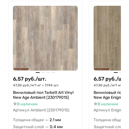
(отвечающим за стабильность размеров) ART
VINYL устойчив к вмятинам, воздействию
мебели на роликовых ножках и каблукам
100% влагостойкость
6,57
руб.
/
шт.
6,57
руб.
/
шт.
47,30
руб.
/
м²
1 м²
=
7,194
шт.
47,30
руб.
/
м²
1 м²
=
7,
Виниловый пол Tarkett Art Vinyl
Виниловый пол Tark
New Age Ambient (230179015)
New Age Enigma (
В наличии
В наличии
Артикул
Ambient (230179015)
Артикул
Enigma (
—
—
Толщина общая
2.1 мм
Толщина общая
—
Защитный слой
0.4 мм
Защитный слой