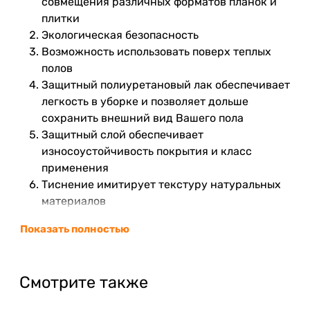
совмещения различных форматов планок и
плитки
Экологическая безопасность
Возможность использовать поверх теплых
полов
Защитный полиуретановый лак обеспечивает
легкость в уборке и позволяет дольше
сохранить внешний вид Вашего пола
Защитный слой обеспечивает
износоустойчивость покрытия и класс
применения
Тиснение имитирует текстуру натуральных
материалов
Декоративный слой (дизайн-пленка с
Показать полностью
рисунком высокого разрешения в
соответствии с актуальными тенденциями в
дизайне интерьеров) передает красоту
Смотрите также
натурального дерева
Благодаря основе, усиленной стеклохолстом