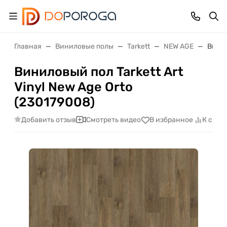
Главная
Виниловые полы
Tarkett
NEW AGE
Винил
Виниловый пол Tarkett Art
Vinyl New Age Orto
(230179008)
Добавить отзыв
Смотреть видео
В избранное
К срав