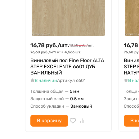
16,78
руб.
/
шт.
16,78
18,68
руб.
/
шт.
76,60
руб.
/
м²
1 м²
=
4,566
шт.
76,60
ру
Виниловый пол Fine Floor ALTA
Винил
STEP EXCELENTE 6601 ДУБ
STEP 
ВАНИЛЬНЫЙ
НАТУ
В наличии
Артикул
6601
В на
—
Толщина общая
5 мм
Толщи
—
Защитный слой
0.5 мм
Защит
—
Способ укладки
Замковый
Способ
В корзину
В к