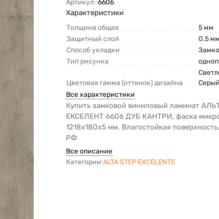
Артикул:
6606
Характеристики
Толщина общая
5 мм
Защитный слой
0.5 м
Способ укладки
Замк
Тип рисунка
одноп
Светл
Цветовая гамма (оттенок) дизайна
Серы
Все характеристики
Купить замковой виниловый ламинат АЛЬ
ЕКСЕЛЕНТ 6606 ДУБ КАНТРИ, фаска микро
1218х180х5 мм. Влагостойкая поверхность
РФ
Все описание
Категории:
ALTA STEP EXCELENTE