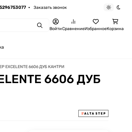
5296753077
Заказать звонок
Светлая те
Темна
Поиск
Войти
Сравнение
Избранное
Корзина
ка
STEP EXCELENTE 6606 ДУБ КАНТРИ
CELENTE 6606 ДУБ