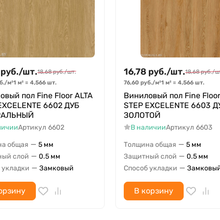
руб.
/
шт.
16,78
руб.
/
шт.
18,68
руб.
/
шт.
18,68
руб.
/
ш
б.
/
м²
1 м²
=
4,566
шт.
76,60
руб.
/
м²
1 м²
=
4,566
шт.
овый пол Fine Floor ALTA
Виниловый пол Fine Floo
EXCELENTE 6602 ДУБ
STEP EXCELENTE 6603 Д
РАЛЬНЫЙ
ЗОЛОТОЙ
личии
Артикул
6602
В наличии
Артикул
6603
—
—
на общая
5 мм
Толщина общая
5 мм
—
—
ный слой
0.5 мм
Защитный слой
0.5 мм
—
—
 укладки
Замковый
Способ укладки
Замковы
орзину
В корзину