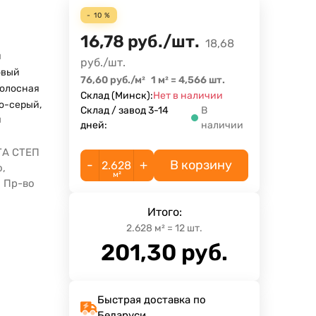
- 10 %
16,78
руб.
/
шт.
18,68
м
руб.
/
шт.
овый
76,60
руб.
/
м²
1 м²
=
4,566
шт.
олосная
Склад (Минск):
Нет в наличии
о-серый
,
Склад / завод 3-14
В
й
дней:
наличии
ТА СТЕП
-
+
В корзину
,
м²
. Пр-во
Итого:
2.628
м²
=
12
шт.
201,30
руб.
Быстрая доставка по
Беларуси