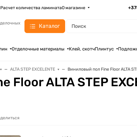
+37
а
Расчет количества ламината
О магазине
тделочных
Каталог
лин
Отделочные материалы
Клей, скотч
Плинтус
Подлож
ALTA STEP EXCELENTE
Виниловый пол Fine Floor ALTA 
ne Floor ALTA STEP EX
делиться