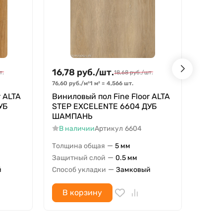
16,78
руб.
/
шт.
16,7
т.
18,68
руб.
/
шт.
76,60
руб.
/
м²
1 м²
=
4,566
шт.
76,60
р
r ALTA
Виниловый пол Fine Floor ALTA
Винил
УБ
STEP EXCELENTE 6604 ДУБ
STEP
ШАМПАНЬ
БЕЛ
В наличии
Артикул
6604
В н
—
Толщина общая
5 мм
Толщи
—
Защитный слой
0.5 мм
Защит
—
й
Способ укладки
Замковый
Спосо
В корзину
В 