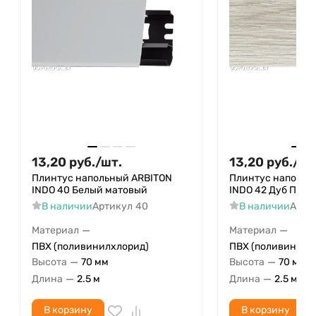
13,20
руб.
/
шт.
13,20
руб.
/
шт
Плинтус напольный ARBITON
Плинтус напольн
INDO 40 Белый матовый
INDO 42 Дуб Пес
В наличии
Артикул
40
В наличии
Арти
—
—
Материал
Материал
ПВХ (поливинилхлорид)
ПВХ (поливинилх
—
—
Высота
70 мм
Высота
70 мм
—
—
Длина
2.5 м
Длина
2.5 м
В корзину
В корзину