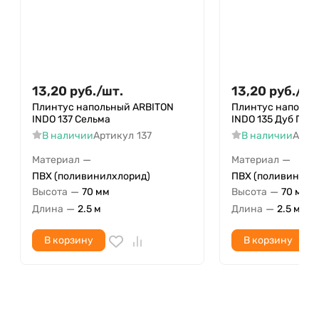
13,20
руб.
/
шт.
13,20
руб.
/
шт
Плинтус напольный ARBITON
Плинтус напольн
INDO 137 Сельма
INDO 135 Дуб Пла
В наличии
Артикул
137
В наличии
Арти
—
—
Материал
Материал
ПВХ (поливинилхлорид)
ПВХ (поливинилх
—
—
Высота
70 мм
Высота
70 мм
—
—
Длина
2.5 м
Длина
2.5 м
В корзину
В корзину