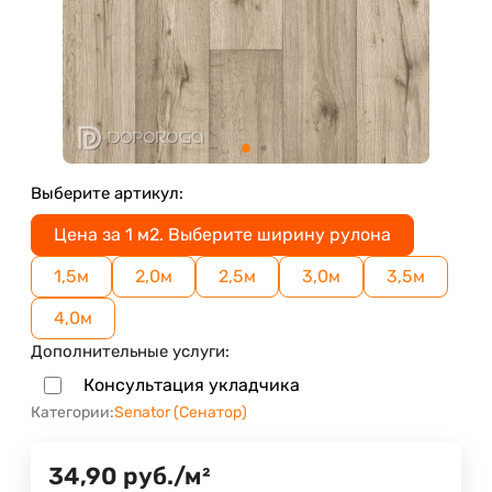
Выберите артикул:
Цена за 1 м2. Выберите ширину рулона
1,5м
2,0м
2,5м
3,0м
3,5м
4,0м
Дополнительные услуги:
Консультация укладчика
Категории:
Senator (Сенатор)
34,90
руб.
/
м²