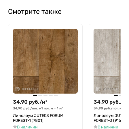
Смотрите также
34,90
руб.
/
м²
34,90
руб.
/
м²
34,90
руб.
/
пог. м
1 пог. м
=
1
м²
34,90
руб.
/
пог. м
1 по
Линолеум JUTEKS FORUM
Линолеум JUTEK
FOREST-1 (7801)
FOREST-3 (916L)
В наличии
В наличии