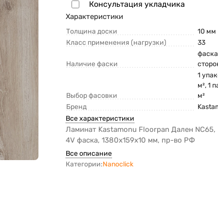
Консультация укладчика
Характеристики
Толщина доски
10 мм
Класс применения (нагрузки)
33
фаска
Наличие фаски
сторо
1 упак
м², 1 
Выбор фасовки
м²
Бренд
Kasta
Все характеристики
Ламинат Kastamonu Floorpan Дален NC65, 
4V фаска, 1380х159х10 мм, пр-во РФ
Все описание
Категории:
Nanoclick