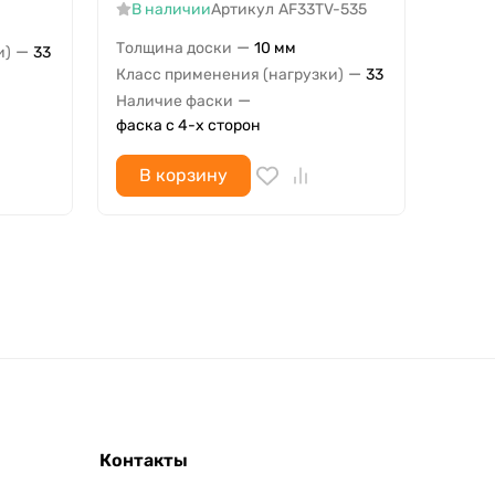
В наличии
Артикул
AF33TV-535
Толщи
—
Толщина доски
10 мм
—
и)
33
Класс
—
Класс применения (нагрузки)
33
Налич
—
Наличие фаски
фаска
фаска с 4-х сторон
В корзину
В 
Контакты