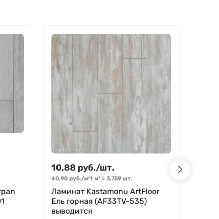
10,88
руб.
/
шт.
10,8
40,90
руб.
/
м²
1 м²
=
3,759
шт.
40,90
rpan
Ламинат Kastamonu ArtFloor
Лами
01
Ель горная (AF33TV-535)
Дуб 
выводится
В н