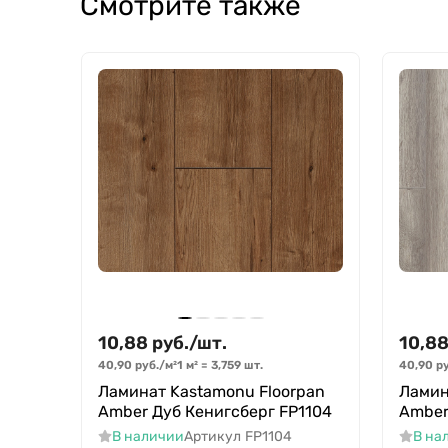
Смотрите также
10,88
руб.
/
шт.
10,8
40,90
руб.
/
м²
1 м²
=
3,759
шт.
40,90
ру
Ламинат Kastamonu Floorpan
Ламин
Amber Дуб Кенигсберг FP1104
Amber
В наличии
Артикул
FP1104
В на