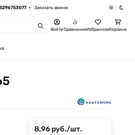
5296753077
Заказать звонок
Светлая те
Темна
Поиск
Войти
Сравнение
Избранное
Корзина
ка
65
8,96
руб.
/
шт.