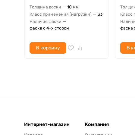
—
Толщина доски
10 мм
Толщин
—
Класс применения (нагрузки)
33
Класс 
—
Наличие фаски
Наличи
фаска с 4-х сторон
фаска 
В корзину
В к
Интернет-магазин
Компания