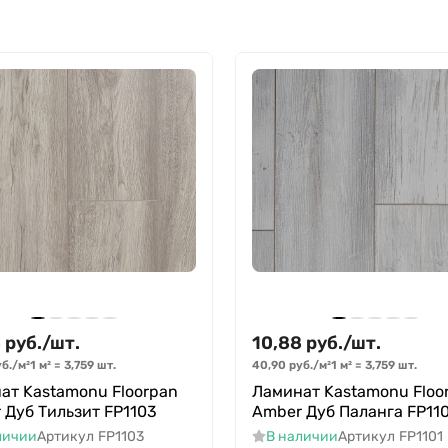
8
руб.
/
шт.
10,88
руб.
/
шт.
б.
/
м²
1 м²
=
3,759
шт.
40,90
руб.
/
м²
1 м²
=
3,759
шт.
ат Kastamonu Floorpan
Ламинат Kastamonu Floo
 Дуб Тильзит FP1103
Amber Дуб Паланга FP11
личии
Артикул
FP1103
В наличии
Артикул
FP1101