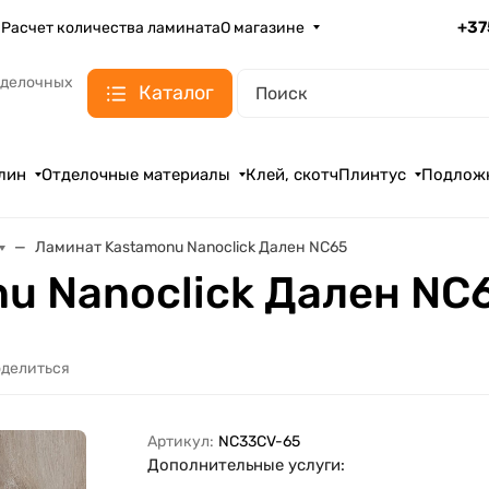
+37
а
Расчет количества ламината
О магазине
тделочных
Каталог
лин
Отделочные материалы
Клей, скотч
Плинтус
Подлож
Ламинат Kastamonu Nanoclick Дален NC65
u Nanoclick Дален NC
делиться
Артикул:
NC33CV-65
Дополнительные услуги: