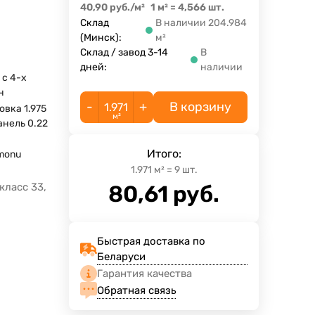
40,90
руб.
/
м²
1 м²
=
4,566
шт.
Склад
В наличии 204.984
(Минск):
м²
Склад / завод 3-14
В
дней:
наличии
 с 4-х
н
-
+
В корзину
овка 1.975
м²
панель 0.22
Итого:
monu
1.971
м²
=
9
шт.
класс 33,
80,61
руб.
Быстрая доставка по
Беларуси
Гарантия качества
Обратная связь