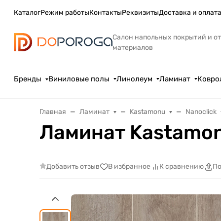
Каталог
Режим работы
Контакты
Реквизиты
Доставка и оплат
Салон напольных покрытий и о
материалов
Бренды
Виниловые полы
Линолеум
Ламинат
Ковро
Главная
Ламинат
Kastamonu
Nanoclick
Ламинат Kastamon
Добавить отзыв
В избранное
К сравнению
По