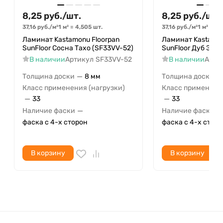
8,25
руб.
/
шт.
8,25
руб.
/
шт.
37,16
руб.
/
м²
1 м²
=
4,505
шт.
37,16
руб.
/
м²
1 м²
=
4,
Ламинат Kastamonu Floorpan
Ламинат Kastamon
SunFloor Сосна Тахо (SF33VV-52)
SunFloor Дуб Эри 
В наличии
Артикул
SF33VV-52
В наличии
Арти
—
—
Толщина доски
8 мм
Толщина доски
Класс применения (нагрузки)
Класс применения
—
—
33
33
—
—
Наличие фаски
Наличие фаски
фаска с 4-х сторон
фаска с 4-х стор
В корзину
В корзину