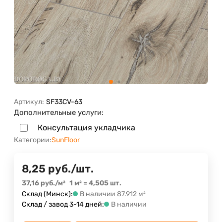
Артикул:
SF33CV-63
Дополнительные услуги:
Консультация укладчика
Категории:
SunFloor
8,25
руб.
/
шт.
37,16
руб.
/
м²
1 м²
=
4,505
шт.
Склад (Минск):
В наличии 87.912 м²
Склад / завод 3-14 дней:
В наличии