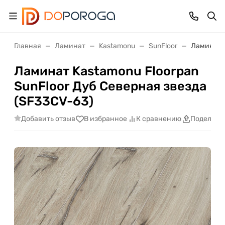
Главная
Ламинат
Kastamonu
SunFloor
Ламинат K
Ламинат Kastamonu Floorpan
SunFloor Дуб Северная звезда
(SF33CV-63)
Добавить отзыв
В избранное
К сравнению
Поделить