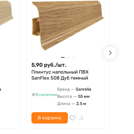
5,90
руб.
/
шт.
5,90
Плинтус напольный ПВХ
Плин
SanFlex 508 Дуб темный
SanF
—
a
Бренд
Sanrelia
В наличии
В н
—
Высота
55 мм
—
Длина
2.5 м
В корзину
В 