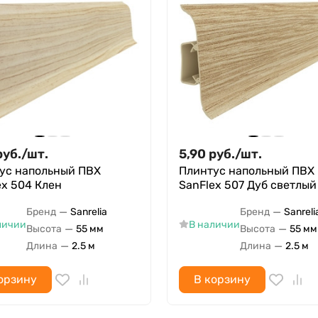
руб.
/
шт.
5,90
руб.
/
шт.
ус напольный ПВХ
Плинтус напольный ПВХ
ex 504 Клен
SanFlex 507 Дуб светлый
—
—
Бренд
Sanrelia
Бренд
Sanreli
личии
В наличии
—
—
Высота
55 мм
Высота
55 мм
—
—
Длина
2.5 м
Длина
2.5 м
орзину
В корзину