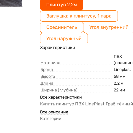
Плинтус 2,2м
Заглушка к плинтусу, 1 пара
Соединитель
Угол внутренний
Угол наружный
Характеристики
ПВХ
Материал
(поливин
Бренд
Lineplast
Высота
58 мм
Длина
2.2 м
Ширина (глубина)
22 мм
Все характеристики
Купить плинтус ПВХ LinePlast Граб тёмны
Все описание
Категории: