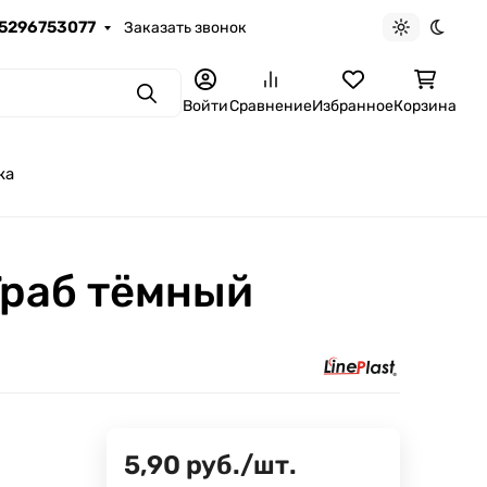
5296753077
Заказать звонок
Светлая те
Темна
Поиск
Войти
Сравнение
Избранное
Корзина
ка
Граб тёмный
5,90
руб.
/
шт.