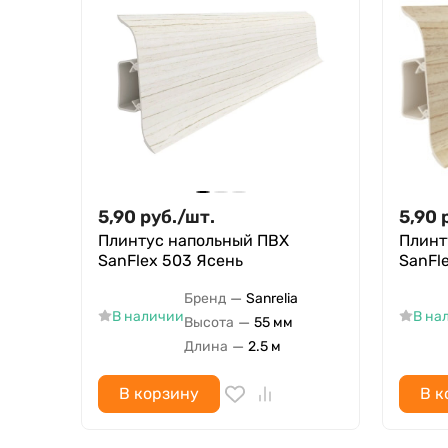
5,90
руб.
/
шт.
5,90
Плинтус напольный ПВХ
Плинт
SanFlex 503 Ясень
SanFl
—
Бренд
Sanrelia
В наличии
В на
—
Высота
55 мм
—
Длина
2.5 м
В корзину
В к