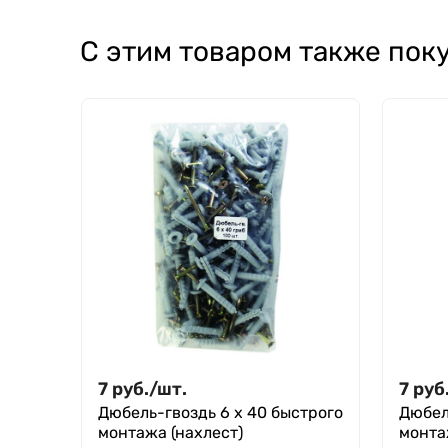
С этим товаром также пок
7
руб.
/
шт.
7
руб
Дюбель-гвоздь 6 х 40 быстрого
Дюбел
монтажа (нахлест)
монта