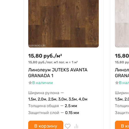
15,80
руб.
/
м²
15,80
15,80
руб.
/
пог. м
1 пог. м
=
1
м²
15,80
ру
Линолеум JUTEKS AVANTA
Линол
GRANADA 1
GRAN
В наличии
В на
—
Ширина рулона
Ширин
1,5м, 2,0м, 2,5м, 3,0м, 3,5м, 4,0м
1,5м, 2,
—
Толщина общая
2.5 мм
Толщи
—
Защитный слой
0.15 мм
Защит
В корзину
В к