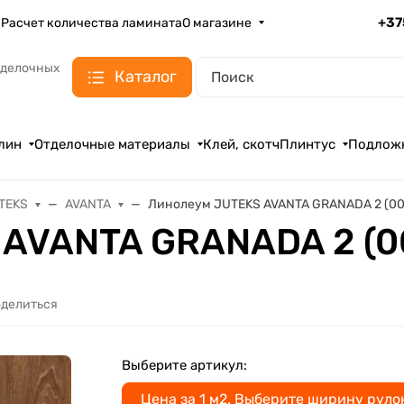
+37
а
Расчет количества ламината
О магазине
тделочных
Каталог
лин
Отделочные материалы
Клей, скотч
Плинтус
Подлож
TEKS
AVANTA
Линолеум JUTEKS AVANTA GRANADA 2 (00
 AVANTA GRANADA 2 (0
делиться
Выберите артикул:
Цена за 1 м2. Выберите ширину руло