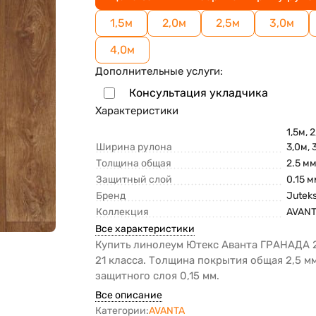
1,5м
2,0м
2,5м
3,0м
4,0м
Дополнительные услуги:
Консультация укладчика
Характеристики
1,5м, 2
Ширина рулона
3,0м, 
Толщина общая
2.5 м
Защитный слой
0.15 
Бренд
Jutek
Коллекция
AVAN
Все характеристики
Купить линолеум Ютекс Аванта ГРАНАДА 
21 класса. Толщина покрытия общая 2,5 мм
защитного слоя 0,15 мм.
Все описание
Категории:
AVANTA