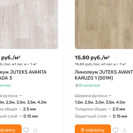
руб.
/
м²
15,80
руб.
/
м²
б.
/
пог. м
1 пог. м
=
1
м²
15,80
руб.
/
пог. м
1 пог. м
=
1
м²
еум JUTEKS AVANTA
Линолеум JUTEKS AVAN
ADA 3
KARUZO 1 (001M)
личии
В наличии
—
—
а рулона
Ширина рулона
0м, 2,5м, 3,0м, 3,5м, 4,0м
1,5м, 2,5м, 3,0м, 3,5м, 4,0м
—
—
на общая
2.5 мм
Толщина общая
2.5 мм
—
—
ный слой
0.15 мм
Защитный слой
0.15 мм
орзину
В корзину