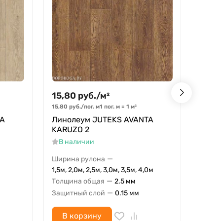
15,80
руб.
/
м²
15,8
15,80
руб.
/
пог. м
1 пог. м
=
1
м²
15,80
р
TA
Линолеум JUTEKS AVANTA
Лино
KARUZO 2
KARU
В наличии
В н
—
Ширина рулона
Ширин
1,5м, 2,0м, 2,5м, 3,0м, 3,5м, 4,0м
1,5м, 
—
Толщина общая
2.5 мм
Толщи
—
Защитный слой
0.15 мм
Защит
В корзину
В 