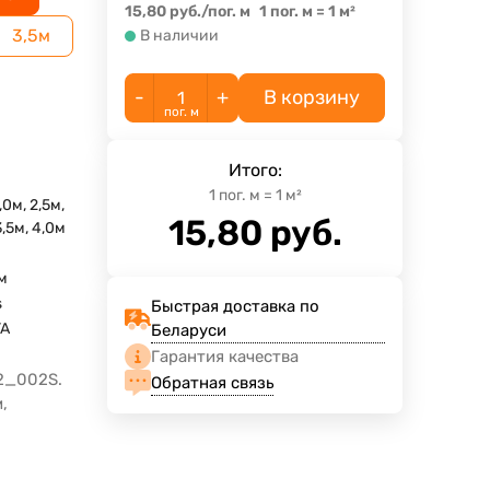
15,80
руб.
/
пог. м
1 пог. м
=
1
м²
3,5м
В наличии
-
+
В корзину
пог. м
Итого:
1
пог. м
=
1
м²
,0м, 2,5м,
15,80
руб.
3,5м, 4,0м
м
мм
s
Быстрая доставка по
TA
Беларуси
Гарантия качества
2_002S.
Обратная связь
,