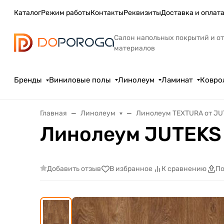
Каталог
Режим работы
Контакты
Реквизиты
Доставка и оплат
Салон напольных покрытий и о
материалов
Бренды
Виниловые полы
Линолеум
Ламинат
Ковро
Главная
Линолеум
Линолеум TEXTURA от JU
Линолеум JUTEKS
Добавить отзыв
В избранное
К сравнению
По