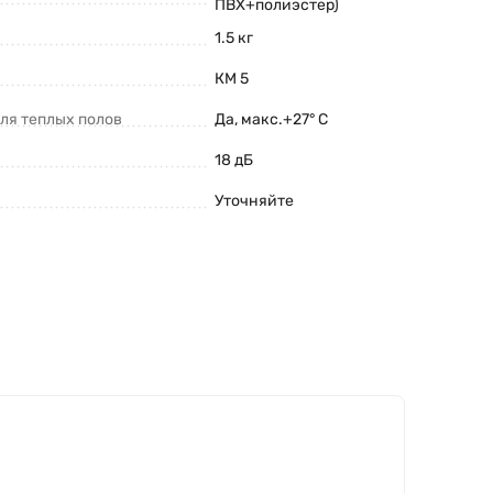
ПВХ+полиэстер)
1.5 кг
КМ 5
ля теплых полов
Да, макс.+27° С
18 дБ
Уточняйте