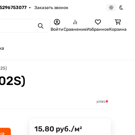
5296753077
Заказать звонок
Светлая те
Темна
Поиск
Войти
Сравнение
Избранное
Корзина
ка
2S)
02S)
15,80
руб.
/
м²
на