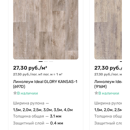
27,30
руб.
/
м²
27,30
руб.
/
м²
27,30
руб.
/
пог. м
1 пог. м
=
1
м²
27,30
руб.
/
пог. м
1 пог
Линолеум Ideal GLORY KANSAS-1
Линолеум Ideal 
(697D)
(916M)
В наличии
В наличии
—
Ширина рулона
Ширина рулона
1,5м, 2,0м, 2,5м, 3,0м, 3,5м, 4,0м
1,5м, 2,0м, 2,5м, 3,
—
—
Толщина общая
3.1 мм
Толщина общая
—
Защитный слой
0.4 мм
Защитный слой