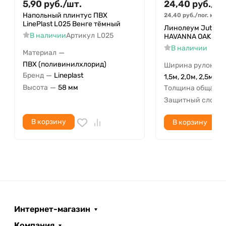
5,90
руб.
/
шт.
24,40
руб.
/
м²
Напольный плинтус ПВХ
24,40
руб.
/
пог. м
1 по
LinePlast L025 Венге тёмный
Линолеум Juteks P
В наличии
Артикул
L025
HAVANNA OAK 11 (7
В наличии
—
Материал
ПВХ (поливинилхлорид)
Ширина рулона
—
Бренд
Lineplast
1,5м, 2,0м, 2,5м, 3,
—
—
Высота
58 мм
Толщина общая
Защитный слой
В корзину
В корзину
Интернет-магазин
Компания