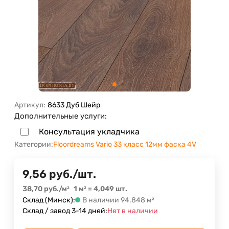
Артикул:
8633 Дуб Шейр
Дополнительные услуги:
Консультация укладчика
Категории:
Floordreams Vario 33 класс 12мм фаска 4V
9,56
руб.
/
шт.
38,70
руб.
/
м²
1 м²
=
4,049
шт.
Склад (Минск):
В наличии 94.848 м²
Склад / завод 3-14 дней:
Нет в наличии