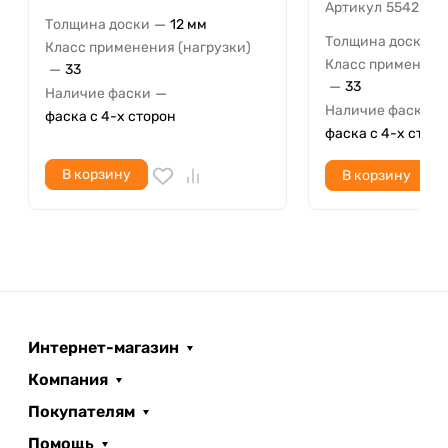
Артикул
5542 Дуб
—
Толщина доски
12 мм
—
Толщина доски
Класс применения (нагрузки)
Класс применения
—
33
—
33
—
Наличие фаски
—
Наличие фаски
фаска с 4-х сторон
фаска с 4-х стор
В корзину
В корзину
Интернет-магазин
Компания
Покупателям
Помощь