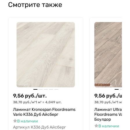
Смотрите также
9,56
руб.
/
шт.
9,56
руб.
/
шт.
38,70
руб.
/
м²
1 м²
=
4,049
шт.
38,70
руб.
/
м²
1 м²
=
4
Ламинат Kronospan Floordreams
Ламинат Ultradeco
Vario К336 Дуб Айсберг
Floordreams Vario
Боулдор
В наличии
В наличии
Артикул
К336 Дуб Айсберг